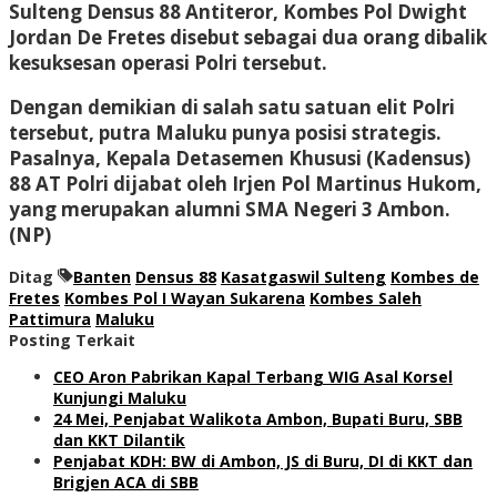
Sulteng Densus 88 Antiteror, Kombes Pol Dwight
Jordan De Fretes disebut sebagai dua orang dibalik
kesuksesan operasi Polri tersebut.
Dengan demikian di salah satu satuan elit Polri
tersebut, putra Maluku punya posisi strategis.
Pasalnya, Kepala Detasemen Khususi (Kadensus)
88 AT Polri dijabat oleh Irjen Pol Martinus Hukom,
yang merupakan alumni SMA Negeri 3 Ambon.
(NP)
Ditag
Banten
Densus 88
Kasatgaswil Sulteng
Kombes de
Fretes
Kombes Pol I Wayan Sukarena
Kombes Saleh
Pattimura
Maluku
Posting Terkait
CEO Aron Pabrikan Kapal Terbang WIG Asal Korsel
Kunjungi Maluku
24 Mei, Penjabat Walikota Ambon, Bupati Buru, SBB
dan KKT Dilantik
Penjabat KDH: BW di Ambon, JS di Buru, DI di KKT dan
Brigjen ACA di SBB