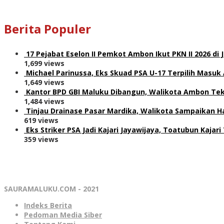
Berita Populer
17 Pejabat Eselon II Pemkot Ambon Ikut PKN II 2026 di 
1,699 views
Michael Parinussa, Eks Skuad PSA U-17 Terpilih Masuk
1,649 views
Kantor BPD GBI Maluku Dibangun, Walikota Ambon Teka
1,484 views
Tinjau Drainase Pasar Mardika, Walikota Sampaikan Ha
619 views
Eks Striker PSA Jadi Kajari Jayawijaya, Toatubun Kajari 
359 views
SAURAMALUKU.COM - 2021
Indeks Berita
Pedoman Media Siber