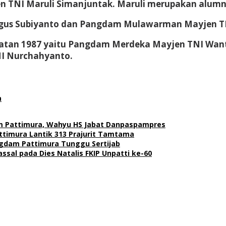
TNI Maruli Simanjuntak. Maruli merupakan alumni 
Agus Subiyanto dan Pangdam Mulawarman Mayjen TN
ngkatan 1987 yaitu Pangdam Merdeka Mayjen TNI Wa
NI Nurchahyanto.
a
dam Pattimura, Wahyu HS Jabat Danpaspampres
ttimura Lantik 313 Prajurit Tamtama
gdam Pattimura Tunggu Sertijab
sal pada Dies Natalis FKIP Unpatti ke-60