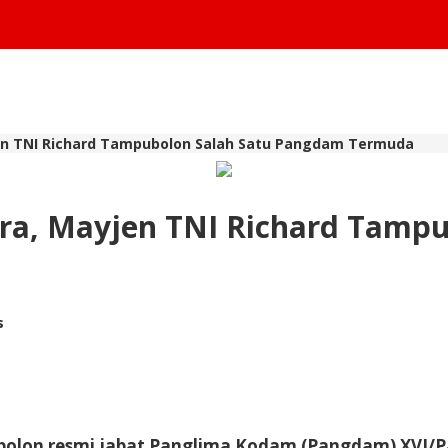
en TNI Richard Tampubolon Salah Satu Pangdam Termuda
ra, Mayjen TNI Richard Tamp
s
bolon resmi jabat Panglima Kodam (Pangdam) XVI/