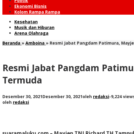
Politik
Ekonomi Bisnis
Kolom Rampa Rampa
Kesehatan
Musik dan Hiburan
Arena Olahraga
Beranda
»
Amboina
»
Resmi Jabat Pangdam Patimura, Mayj
Resmi Jabat Pangdam Patimu
Termuda
Desember 30, 2021
Desember 30, 2021
oleh
redaksi
-
9,224 view
oleh
redaksi
suaramaluku.com
– Mayjen TNI Richard TH Tampu