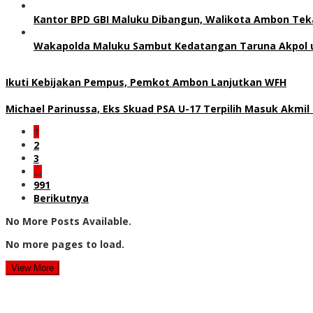
Kantor BPD GBI Maluku Dibangun, Walikota Ambon Teka
Wakapolda Maluku Sambut Kedatangan Taruna Akpol u
Ikuti Kebijakan Pempus, Pemkot Ambon Lanjutkan WFH
Michael Parinussa, Eks Skuad PSA U-17 Terpilih Masuk Akmil
1
2
3
…
991
Berikutnya
No More Posts Available.
No more pages to load.
View More