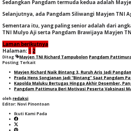
Sedangkan Pangdam termuda kedua adalah Mayjen 
Selanjutnya, ada Pangdam Siliwangi Mayjen TNI 
Sementara itu, yang paling senior adalah dari a
TNI Mulyo Aji serta Pangdam Brawijaya Mayjen T
Laman berikutnya
Halaman:
1
2
Ditag
Mayjen TNI Richard Tampubolon
Pangdam Pattimur
Posting Terkait
Mayjen Richard Naik Bintang 3, Ruruh Aris Jadi Pang
Prada Hens Songjanan Jadi “Bintang” Saat Pangdam Pa
Kapolda Maluku Bertugas Hingga Akhir Desember, Pan
Pangdam Pattimura Beri Motivasi Peserta Vaksinasi Mas
oleh
redaksi
Editor: Novi Pinontoan
Ikuti Kami Pada