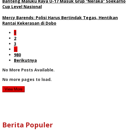
Banteng Maluku Raya U-17 Masuk Grup “Neraka” Soekarno
Cup Level Nasional
Mercy Barends: Polisi Harus Bertindak Tegas, Hentikan
Rantai Kekerasan di Dobo
1
2
3
…
980
Berikutnya
No More Posts Available.
No more pages to load.
View More
Berita Populer