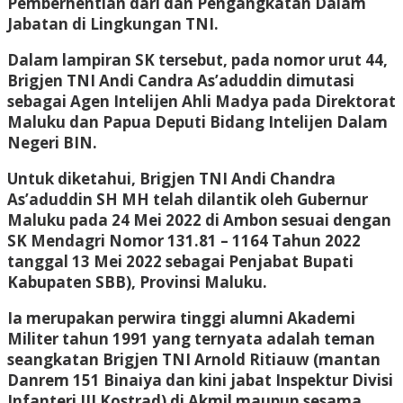
Pemberhentian dari dan Pengangkatan Dalam
Jabatan di Lingkungan TNI.
Dalam lampiran SK tersebut, pada nomor urut 44,
Brigjen TNI Andi Candra As’aduddin dimutasi
sebagai Agen Intelijen Ahli Madya pada Direktorat
Maluku dan Papua Deputi Bidang Intelijen Dalam
Negeri BIN.
Untuk diketahui, Brigjen TNI Andi Chandra
As’aduddin SH MH telah dilantik oleh Gubernur
Maluku pada 24 Mei 2022 di Ambon sesuai dengan
SK Mendagri Nomor 131.81 – 1164 Tahun 2022
tanggal 13 Mei 2022 sebagai Penjabat Bupati
Kabupaten SBB), Provinsi Maluku.
Ia merupakan perwira tinggi alumni Akademi
Militer tahun 1991 yang ternyata adalah teman
seangkatan Brigjen TNI Arnold Ritiauw (mantan
Danrem 151 Binaiya dan kini jabat Inspektur Divisi
Infanteri III Kostrad) di Akmil maupun sesama