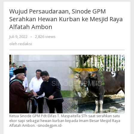
Wujud Persaudaraan, Sinode GPM
Serahkan Hewan Kurban ke Mesjid Raya
Alfatah Ambon
Juli 9, 2022
oleh
-
2,826 views
redaksi
oleh
redaksi
Ketua Sinode GPM Pdt Elifas T. Maspaitella STh saat serahkan satu
ekor sapi sebagai hewan kurban kepada Imam Besar Mesjid Raya
Alfatah Ambon. -sinodegpm.id-