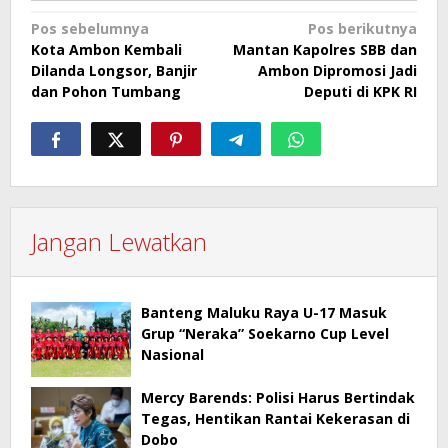
Navigasi
Pos sebelumnya
Pos berikutnya
Kota Ambon Kembali
Mantan Kapolres SBB dan
pos
Dilanda Longsor, Banjir
Ambon Dipromosi Jadi
dan Pohon Tumbang
Deputi di KPK RI
Jangan Lewatkan
Banteng Maluku Raya U-17 Masuk
Grup “Neraka” Soekarno Cup Level
Nasional
Mercy Barends: Polisi Harus Bertindak
Tegas, Hentikan Rantai Kekerasan di
Dobo