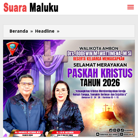
Lewati
ke
konten
Beranda
»
Headline
»
Wujud
Persaudaraan,
Sinode
GPM
Serahkan
Hewan
Kurban
ke
Mesjid
Raya
Alfatah
Ambon