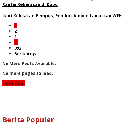
Rantai Kekerasan di Dobo
Ikuti Kebijakan Pempus, Pemkot Ambon Lanjutkan WFH
1
2
3
…
992
Berikutnya
No More Posts Available.
No more pages to load.
View More
Berita Populer