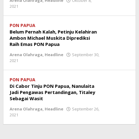
Arena Olahraga
,
Headline
Oktober 8,
2021
oleh
redaksi
PON PAPUA
Belum Pernah Kalah, Petinju Kelahiran
Ambon Michael Muskita Diprediksi
Raih Emas PON Papua
Arena Olahraga
,
Headline
September 30,
2021
oleh
redaksi
PON PAPUA
Di Cabor Tinju PON Papua, Nanulaita
Jadi Pengawas Pertandingan, Titaley
Sebagai Wasit
Arena Olahraga
,
Headline
September 26,
2021
oleh
redaksi