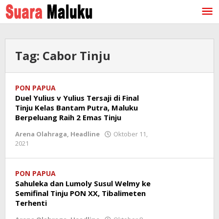
Lewati
ke
konten
Tag:
Cabor Tinju
PON PAPUA
Duel Yulius v Yulius Tersaji di Final
Tinju Kelas Bantam Putra, Maluku
Berpeluang Raih 2 Emas Tinju
Arena Olahraga
,
Headline
Oktober 11,
2021
oleh
redaksi
PON PAPUA
Sahuleka dan Lumoly Susul Welmy ke
Semifinal Tinju PON XX, Tibalimeten
Terhenti