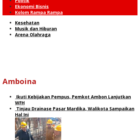
Politik
Ekonomi Bisnis
Kolom Rampa Rampa
Kesehatan
Musik dan Hiburan
Arena Olahraga
Amboina
Ikuti Kebijakan Pempus, Pemkot Ambon Lanjutkan
WFH
Tinjau Drainase Pasar Mardika, Walikota Sampaikan
Hal Ini