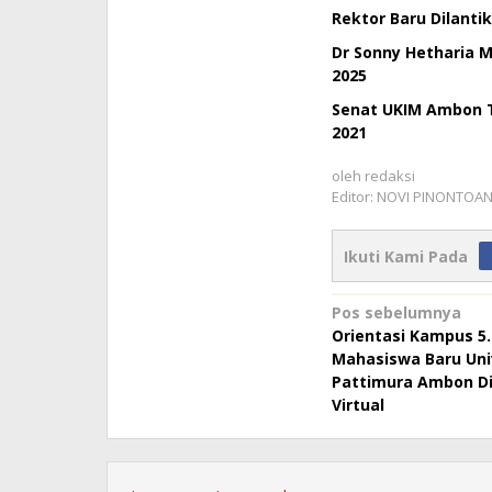
Rektor Baru Dilanti
Dr Sonny Hetharia M
2025
Senat UKIM Ambon T
2021
oleh
redaksi
Editor: NOVI PINONTOA
Ikuti Kami Pada
Navigasi
Pos sebelumnya
Orientasi Kampus 5.
pos
Mahasiswa Baru Uni
Pattimura Ambon Di
Virtual