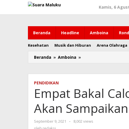
Lewati
Kamis, 6 Agus
ke
konten
Beranda
Headline
Amboina
Rond
Kesehatan
Musik dan Hiburan
Arena Olahraga
Beranda
»
Amboina
»
Empat
Bakal
Calon
Rektor
UKIM
PENDIDIKAN
Ambon
Empat Bakal Ca
Akan
Sampaikan
Akan Sampaikan 
Visi
Misi
Program
September 9, 2021
oleh
-
8,002 views
redaksi
oleh
redaksi