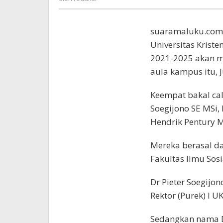
suaramaluku.com 
Universitas Krist
2021-2025 akan m
aula kampus itu, 
Keempat bakal calo
Soegijono SE MSi,
Hendrik Pentury M
Mereka berasal da
Fakultas Ilmu Sosi
Dr Pieter Soegij
Rektor (Purek) I 
Sedangkan nama Dr