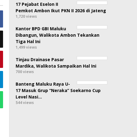
17 Pejabat Eselon II
Pemkot Ambon Ikut PKN II 2026 di Jateng
1,720 views
Kantor BPD GBI Maluku
Dibangun, Walikota Ambon Tekankan
Tiga Hal Ini
1,499 views
Tinjau Drainase Pasar
Mardika, Walikota Sampaikan Hal Ini
700 views
Banteng Maluku Raya U-
17 Masuk Grup “Neraka” Soekarno Cup
Level Nasi…
544 views