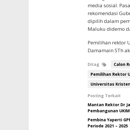
media sosial. Pas
rekomendasi Gube
dipilih dalam pem
Maluku didemo dan
Pemilihan rektor UK
Damamain STh aka
Ditag
Calon 
Pemilihan Rektor
Universitas Kriste
Posting Terkait
Mantan Rektor Dr J
Pembangunan UKIM
Pembina Yaperti GPM
Periode 2021 – 2025