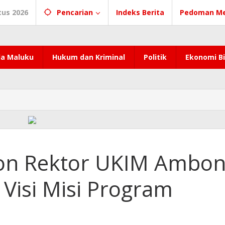
tus 2026
Pencarian
Indeks Berita
Pedoman Me
a Maluku
Hukum dan Kriminal
Politik
Ekonomi Bi
lon Rektor UKIM Ambo
Visi Misi Program