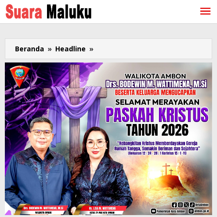
Lewati
ke
konten
Beranda
»
Headline
»
Konflik
Antar
Kampung
di
Pulau
Haruku
Maluku
Tengah,
Brimob
dan
TNI
Dikirim