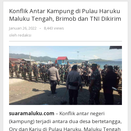
Konflik Antar Kampung di Pulau Haruku
Maluku Tengah, Brimob dan TNI Dikirim
Januari 26, 2022
oleh
-
8,443 views
redaksi
oleh
redaksi
suaramaluku.com
– Konflik antar negeri
(kampung) terjadi antara dua desa bertetangga,
Ory dan Kariu di Pulau Haruku, Maluku Tengah