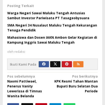
Posting Terkait
Warga Negeri Sawai Maluku Tengah Antusias
Sambut Investor Pariwisata PT Tasageobysuara
SMA Negeri 34 Nusalaut Maluku Tengah Kekurangan
Tenaga Pendidik
Mahasiswa dan Dosen IAKN Ambon Gelar Kegiatan di
Kampung Inggris Sawai Maluku Tengah
oleh
redaksi
Ikuti Kami Pada
Navigasi
Pos sebelumnya
Pos berikutnya
Naomi Pattiwael,
KPK Resmi Tahan Mantan
pos
Penerus Vanity
Bupati Buru Selatan Dua
Lewerissa di Timnas
Periode
Wanita Belanda