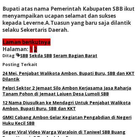
Bupati atas nama Pemerintah Kabupaten SBB ikut
menyampaikan ucapan selamat dan sukses
kepada Leverne.A.Tuasun yang baru saja dilantik
selaku Sekertaris Daerah.
Laman berikutnya
Halaman:
1
2
Ditag
SBB
Sekda SBB
Seram Bagian Barat
Posting Terkait
24 Mei, Penjabat Walikota Ambon, Bupati Buru, SBB dan KKT
Dilantik
Pelpri Sektor 2 Jemaat Silo Ambon Kerjasama Jasa Raharja
Tanam Pohon di Jemaat Laiuen Desa Lumoli SBB
12 Nama Diusulkan ke Mendagri Untuk Penjabat Walikota
Ambon, Bupati Buru, SBB dan KKT
GMKI Cabang Ambon Gelar Kegiatan Pengabdian di Negeri
Huku Kecil SBB
Geger Viral Video Warga Waraloin di Taniwel SBB Buang