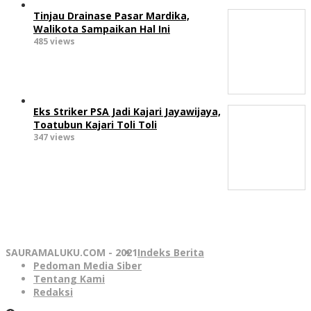
Tinjau Drainase Pasar Mardika,
Walikota Sampaikan Hal Ini
485 views
Eks Striker PSA Jadi Kajari Jayawijaya,
Toatubun Kajari Toli Toli
347 views
SAURAMALUKU.COM - 2021
Indeks Berita
Pedoman Media Siber
Tentang Kami
Redaksi