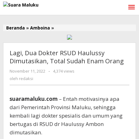
Lewati
ke
konten
Beranda
»
Amboina
»
Lagi,
Dua
Dokter
RSUD
Lagi, Dua Dokter RSUD Haulussy
Haulussy
Dimutasikan, Total Sudah Enam Orang
Dimutasikan,
Total
November 11, 2022
oleh
-
4,374 views
Sudah
redaksi
oleh
redaksi
Enam
Orang
suaramaluku.com
– Entah motivasinya apa
dari Pemerintah Provinsi Maluku, sehingga
kembali lagi dokter spesialis dan umum yang
bertugas di RSUD dr Haulussy Ambon
dimutasikan.