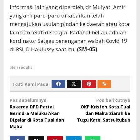
Informasi lain yang diperoleh, dr Mulyati Amir
yang ahli paru-paru dikabarkan telah
mengajukan usulan pindah ke daerah atau kota
lain dan telah disetujui. Padahal beliau adalah
kordinator Satgas penanganan wabah Covid 19
di RSUD Haulussy saat itu.
(SM-05)
oleh
redaksi
Ikuti Kami Pada
Navigasi
Pos sebelumnya
Pos berikutnya
Rakerda DPD Partai
OKP Kristen Kota Tual
pos
Gerindra Maluku Akan
dan Malra Ziarah ke
Digelar di Kota Tual dan
Tugu Karel Satsuitubun
Malra