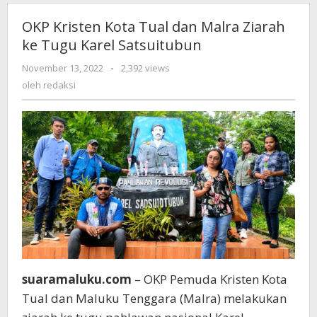
OKP Kristen Kota Tual dan Malra Ziarah
ke Tugu Karel Satsuitubun
November 13, 2022
oleh
-
2,392 views
redaksi
oleh
redaksi
suaramaluku.com
– OKP Pemuda Kristen Kota
Tual dan Maluku Tenggara (Malra) melakukan