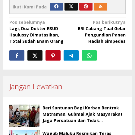
Ikuti Kami Pada
Navigasi
Pos sebelumnya
Pos berikutnya
Lagi, Dua Dokter RSUD
BRI Cabang Tual Gelar
pos
Haulussy Dimutasikan,
Pengundian Panen
Total Sudah Enam Orang
Hadiah Simpedes
Jangan Lewatkan
Beri Santunan Bagi Korban Bentrok
Matraman, Gubmal Ajak Masyarakat
Jaga Persatuan dan Tidak
Terprovokasi
Wagub Maluku Resmikan Teras