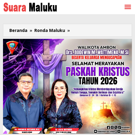
Lewati
ke
konten
Beranda
»
Ronda Maluku
»
OKP
Kristen
Kota
Tual
dan
Malra
Ziarah
ke
Tugu
Karel
Satsuitubun