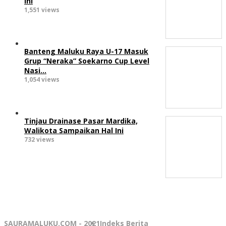
Ini
1,551 views
Banteng Maluku Raya U-17 Masuk
Grup “Neraka” Soekarno Cup Level
Nasi…
1,054 views
Tinjau Drainase Pasar Mardika,
Walikota Sampaikan Hal Ini
732 views
SAURAMALUKU.COM - 2021
Indeks Berita