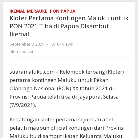
IKEMAL MERAUKE
,
PON PAPUA
Kloter Pertama Kontingen Maluku untuk
PON 2021 Tiba di Papua Disambut
Ikemal
September 8, 2021
oleh
-
3,107 views
redaksi
oleh
redaksi
suaramaluku.com – Kelompok terbang (Kloter)
pertama kontingen Maluku untuk Pekan
Olahraga Nasional (PON) XX tahun 2021 di
Provinsi Papua telah tiba di Jayapura, Selasa
(7/9/2021).
Kedatangan kloter pertama sejumlah atlet,
pelatih maupun official kontingen dari Provinsi
Maluku itu disambut Ikatan Keluarga Maluku