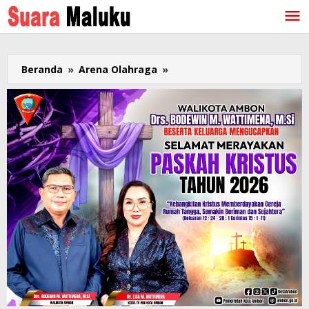
Lewati
ke
konten
Beranda
»
Arena Olahraga
»
Kloter
Pertama
Kontingen
Maluku
untuk
PON
2021
Tiba
di
Papua
Disambut
Ikemal