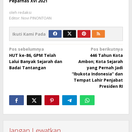
Peparnas XVI 2021
oleh
redaksi
Editor: Novi PINONTOAN
Ikuti Kami Pada
Navigasi
Pos sebelumnya
Pos berikutnya
HUT ke-86, GPM Telah
446 Tahun Kota
pos
Lalui Banyak Sejarah dan
Ambon; Kota Sejarah
Badai Tantangan
yang Pernah Jadi
“Ibukota Indonesia” dan
Tempat Lahir Penjabat
Presiden RI
Jangan Lewatkan