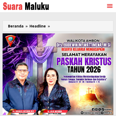
Lewati
ke
konten
Beranda
»
Headline
»
Hasil
Pesparawi
Nasional:
Maluku
Juara
VG,
Sumut
Juara
Umum,
Jabar
Raih
Tiga
Champion