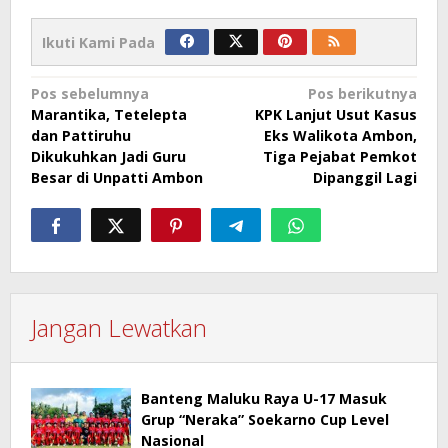
Ikuti Kami Pada
Navigasi
Pos sebelumnya
Pos berikutnya
Marantika, Tetelepta
KPK Lanjut Usut Kasus
pos
dan Pattiruhu
Eks Walikota Ambon,
Dikukuhkan Jadi Guru
Tiga Pejabat Pemkot
Besar di Unpatti Ambon
Dipanggil Lagi
Jangan Lewatkan
Banteng Maluku Raya U-17 Masuk
Grup “Neraka” Soekarno Cup Level
Nasional