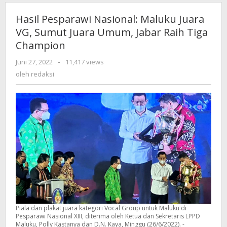
Hasil Pesparawi Nasional: Maluku Juara
VG, Sumut Juara Umum, Jabar Raih Tiga
Champion
Juni 27, 2022
oleh
-
11,417 views
redaksi
oleh
redaksi
Piala dan plakat juara kategori Vocal Group untuk Maluku di
Pesparawi Nasional XIII, diterima oleh Ketua dan Sekretaris LPPD
Maluku, Polly Kastanya dan D.N. Kaya, Minggu (26/6/2022). -