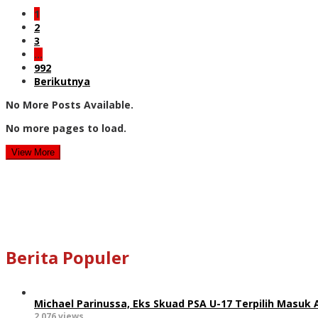
1
2
3
…
992
Berikutnya
No More Posts Available.
No more pages to load.
View More
Berita Populer
Michael Parinussa, Eks Skuad PSA U-17 Terpilih Masuk 
2,076 views