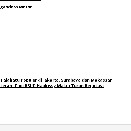
ngendara Motor
alahatu Populer di Jakarta, Surabaya dan Makassar
teran, Tapi RSUD Haulussy Malah Turun Reputasi