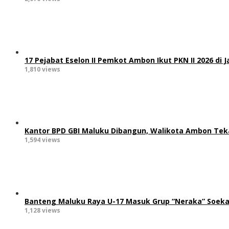
17 Pejabat Eselon II Pemkot Ambon Ikut PKN II 2026 di 
1,810 views
Kantor BPD GBI Maluku Dibangun, Walikota Ambon Teka
1,594 views
Banteng Maluku Raya U-17 Masuk Grup “Neraka” Soeka
1,128 views