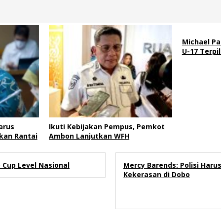
Michael Pa
U-17 Terpi
arus
Ikuti Kebijakan Pempus, Pemkot
kan Rantai
Ambon Lanjutkan WFH
Cup Level Nasional
Mercy Barends: Polisi Haru
Kekerasan di Dobo