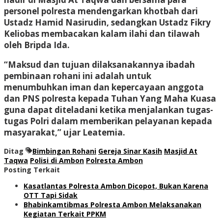
personel polresta mendengarkan khotbah dari
Ustadz Hamid Nasirudin, sedangkan Ustadz Fikry
Keliobas membacakan kalam ilahi dan tilawah
oleh Bripda Ida.
“Maksud dan tujuan dilaksanakannya ibadah
pembinaan rohani ini adalah untuk
menumbuhkan iman dan kepercayaan anggota
dan PNS polresta kepada Tuhan Yang Maha Kuasa
guna dapat diteladani ketika menjalankan tugas-
tugas Polri dalam memberikan pelayanan kepada
masyarakat,” ujar Leatemia.
Ditag
Bimbingan Rohani
Gereja Sinar Kasih
Masjid At
Taqwa
Polisi di Ambon
Polresta Ambon
Posting Terkait
Kasatlantas Polresta Ambon Dicopot, Bukan Karena
OTT Tapi Sidak
Bhabinkamtibmas Polresta Ambon Melaksanakan
Kegiatan Terkait PPKM