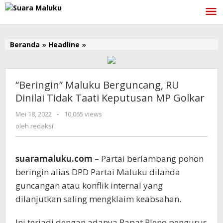
Lewati
ke
konten
Beranda
»
Headline
»
"Beringin"
Maluku
Berguncang,
RU
“Beringin” Maluku Berguncang, RU
Dinilai
Dinilai Tidak Taati Keputusan MP Golkar
Tidak
Taati
Mei 18, 2022
oleh
-
10,065 views
Keputusan
redaksi
oleh
redaksi
MP
Golkar
suaramaluku.com
– Partai berlambang pohon
beringin alias DPD Partai Maluku dilanda
guncangan atau konflik internal yang
dilanjutkan saling mengklaim keabsahan.
Ini terjadi dengan adanya Rapat Pleno pengurus