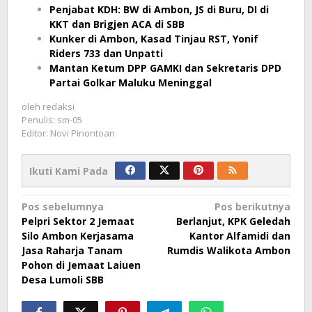
Penjabat KDH: BW di Ambon, JS di Buru, DI di
KKT dan Brigjen ACA di SBB
Kunker di Ambon, Kasad Tinjau RST, Yonif
Riders 733 dan Unpatti
Mantan Ketum DPP GAMKI dan Sekretaris DPD
Partai Golkar Maluku Meninggal
oleh
redaksi
Penulis: sm-05
Editor: Novi Pinontoan
Ikuti Kami Pada
Navigasi
Pos sebelumnya
Pos berikutnya
Pelpri Sektor 2 Jemaat
Berlanjut, KPK Geledah
pos
Silo Ambon Kerjasama
Kantor Alfamidi dan
Jasa Raharja Tanam
Rumdis Walikota Ambon
Pohon di Jemaat Laiuen
Desa Lumoli SBB