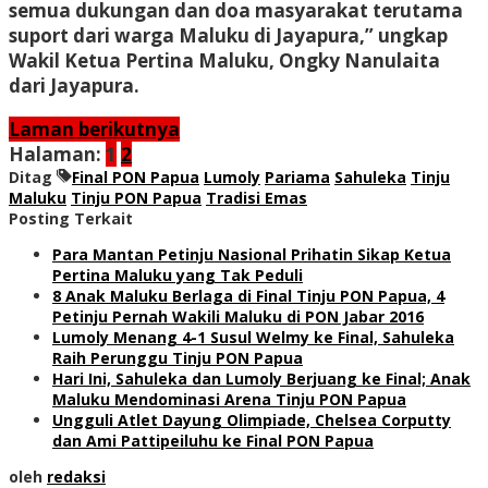
semua dukungan dan doa masyarakat terutama
suport dari warga Maluku di Jayapura,” ungkap
Wakil Ketua Pertina Maluku, Ongky Nanulaita
dari Jayapura.
Laman berikutnya
Halaman:
1
2
Ditag
Final PON Papua
Lumoly
Pariama
Sahuleka
Tinju
Maluku
Tinju PON Papua
Tradisi Emas
Posting Terkait
Para Mantan Petinju Nasional Prihatin Sikap Ketua
Pertina Maluku yang Tak Peduli
8 Anak Maluku Berlaga di Final Tinju PON Papua, 4
Petinju Pernah Wakili Maluku di PON Jabar 2016
Lumoly Menang 4-1 Susul Welmy ke Final, Sahuleka
Raih Perunggu Tinju PON Papua
Hari Ini, Sahuleka dan Lumoly Berjuang ke Final; Anak
Maluku Mendominasi Arena Tinju PON Papua
Ungguli Atlet Dayung Olimpiade, Chelsea Corputty
dan Ami Pattipeiluhu ke Final PON Papua
oleh
redaksi