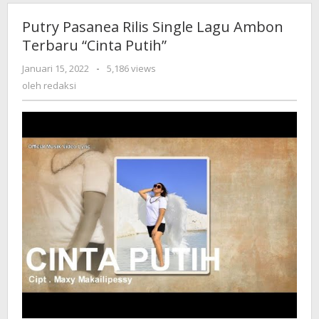
Putry Pasanea Rilis Single Lagu Ambon
Terbaru “Cinta Putih”
Januari 15, 2022
oleh
-
5,186 views
redaksi
oleh
redaksi