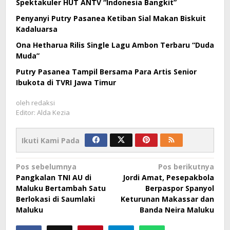
Spektakuler HUT ANTV “Indonesia Bangkit”
Penyanyi Putry Pasanea Ketiban Sial Makan Biskuit
Kadaluarsa
Ona Hetharua Rilis Single Lagu Ambon Terbaru “Duda
Muda”
Putry Pasanea Tampil Bersama Para Artis Senior
Ibukota di TVRI Jawa Timur
oleh
redaksi
Editor: Alda Kezia
Ikuti Kami Pada
Navigasi
Pos sebelumnya
Pos berikutnya
Pangkalan TNI AU di
Jordi Amat, Pesepakbola
pos
Maluku Bertambah Satu
Berpaspor Spanyol
Berlokasi di Saumlaki
Keturunan Makassar dan
Maluku
Banda Neira Maluku