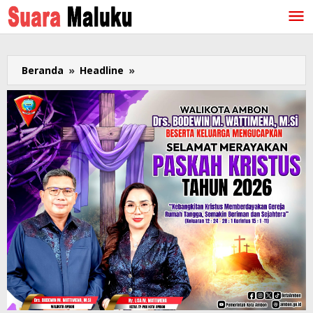
Lewati
ke
konten
Beranda
»
Headline
»
Putry
Pasanea
Rilis
Single
Lagu
Ambon
Terbaru
“Cinta
Putih”