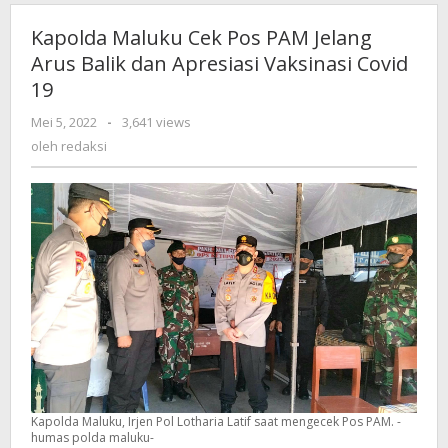
Kapolda Maluku Cek Pos PAM Jelang
Arus Balik dan Apresiasi Vaksinasi Covid
19
Mei 5, 2022
oleh
-
3,641 views
redaksi
oleh
redaksi
Kapolda Maluku, Irjen Pol Lotharia Latif saat mengecek Pos PAM. -
humas polda maluku-