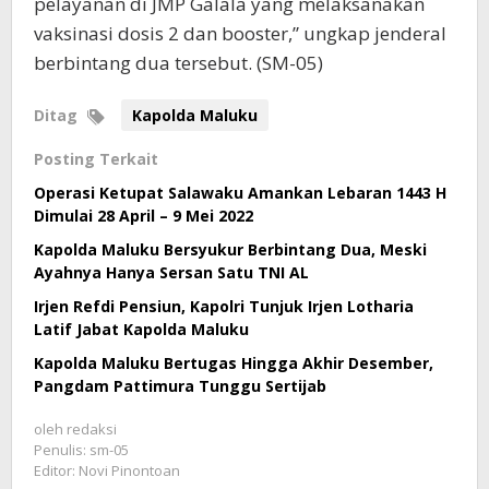
pelayanan di JMP Galala yang melaksanakan
vaksinasi dosis 2 dan booster,” ungkap jenderal
berbintang dua tersebut. (SM-05)
Ditag
Kapolda Maluku
Posting Terkait
Operasi Ketupat Salawaku Amankan Lebaran 1443 H
Dimulai 28 April – 9 Mei 2022
Kapolda Maluku Bersyukur Berbintang Dua, Meski
Ayahnya Hanya Sersan Satu TNI AL
Irjen Refdi Pensiun, Kapolri Tunjuk Irjen Lotharia
Latif Jabat Kapolda Maluku
Kapolda Maluku Bertugas Hingga Akhir Desember,
Pangdam Pattimura Tunggu Sertijab
oleh
redaksi
Penulis: sm-05
Editor: Novi Pinontoan