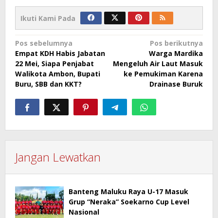
Ikuti Kami Pada
Navigasi
Pos sebelumnya
Pos berikutnya
Empat KDH Habis Jabatan
Warga Mardika
pos
22 Mei, Siapa Penjabat
Mengeluh Air Laut Masuk
Walikota Ambon, Bupati
ke Pemukiman Karena
Buru, SBB dan KKT?
Drainase Buruk
Jangan Lewatkan
Banteng Maluku Raya U-17 Masuk
Grup “Neraka” Soekarno Cup Level
Nasional