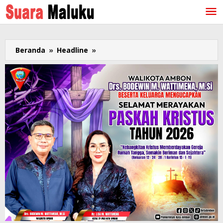
Lewati
ke
konten
Beranda
»
Headline
»
Kapolda
Maluku
Cek
Pos
PAM
Jelang
Arus
Balik
dan
Apresiasi
Vaksinasi
Covid
19