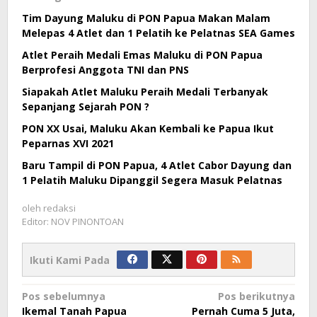
Tim Dayung Maluku di PON Papua Makan Malam
Melepas 4 Atlet dan 1 Pelatih ke Pelatnas SEA Games
Atlet Peraih Medali Emas Maluku di PON Papua
Berprofesi Anggota TNI dan PNS
Siapakah Atlet Maluku Peraih Medali Terbanyak
Sepanjang Sejarah PON ?
PON XX Usai, Maluku Akan Kembali ke Papua Ikut
Peparnas XVI 2021
Baru Tampil di PON Papua, 4 Atlet Cabor Dayung dan
1 Pelatih Maluku Dipanggil Segera Masuk Pelatnas
oleh
redaksi
Editor: NOV PINONTOAN
Ikuti Kami Pada
Navigasi
Pos sebelumnya
Pos berikutnya
Ikemal Tanah Papua
Pernah Cuma 5 Juta,