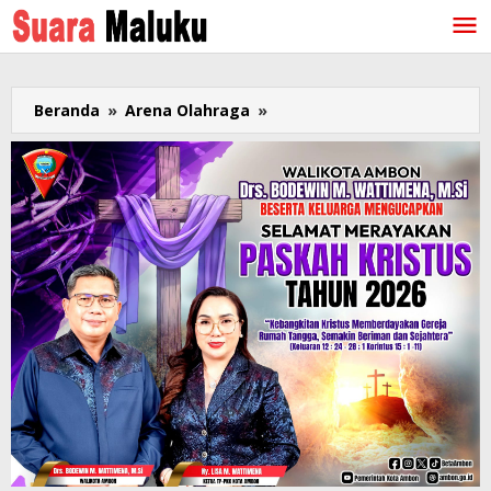
Lewati
ke
konten
Beranda
»
Arena Olahraga
»
Para
Atlet
dan
Pengurus
Cabor
Maluku
di
PON
Papua
Minta
"Dangke"
Untuk
Dukungan
IKEMAL