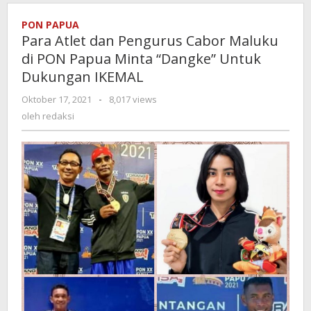
PON PAPUA
Para Atlet dan Pengurus Cabor Maluku
di PON Papua Minta “Dangke” Untuk
Dukungan IKEMAL
Oktober 17, 2021
oleh
-
8,017 views
redaksi
oleh
redaksi