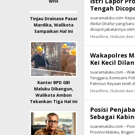
Istri Lapor P
WFH
Tengah Dicopo
suaramaluku.com- Kepal
Tinjau Drainase Pasar
Abdul Ghafur yang baru 
Mardika, Walikota
dicopot jabatannya ole
Sampaikan Hal Ini
Headline
,
Hukum dan 
Wakapolres M
Kei Kecil Dilan
suaramaluku.com – Waki
Tenggara, Komisaris Poli
Kantor BPD GBI
Patrisius Reyaan telah di
Maluku Dibangun,
Headline
,
Hukum dan 
Walikota Ambon
Tekankan Tiga Hal Ini
Posisi Penjab
Sebagai Kabin
suaramaluku.com – Posis
Provinsi Maluku, Brigje