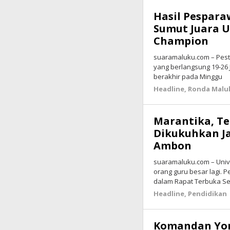
Hasil Pespara
Sumut Juara U
Champion
suaramaluku.com – Pesta
yang berlangsung 19-26 
berakhir pada Minggu
Headline
,
Ronda Malu
Marantika, Te
Dikukuhkan Ja
Ambon
suaramaluku.com – Univ
orang guru besar lagi. 
dalam Rapat Terbuka Se
Headline
,
Pendidikan
Komandan Yon