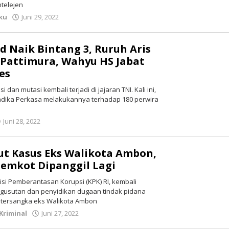
ntelejen
ku
Juni 29, 2022
oleh
redaksi
d Naik Bintang 3, Ruruh Aris
Pattimura, Wahyu HS Jabat
es
dan mutasi kembali terjadi di jajaran TNI. Kali ini,
Andika Perkasa melakukannya terhadap 180 perwira
Juni 28, 2022
oleh
redaksi
ut Kasus Eks Walikota Ambon,
Pemkot Dipanggil Lagi
si Pemberantasan Korupsi (KPK) RI, kembali
gusutan dan penyidikan dugaan tindak pidana
n tersangka eks Walikota Ambon
Kriminal
Juni 27, 2022
oleh
redaksi