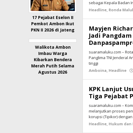
sebagai Kepala Badan I
Headline
,
Ronda Malu
17 Pejabat Eselon II
Pemkot Ambon Ikut
Mayjen Richar
PKN II 2026 di Jateng
Jadi Pangdam 
Danpaspampr
Walikota Ambon
suaramaluku.com – Rotasi 
Imbau Warga
Panglima TNI Jenderal 
Kibarkan Bendera
tinggi
Merah Putih Selama
Amboina
,
Headline
Agustus 2026
KPK Lanjut Us
Tiga Pejabat 
suaramaluku.com – Komi
melanjutkan proses pen
korupsi (Tipikor) denga
Headline
,
Hukum dan 