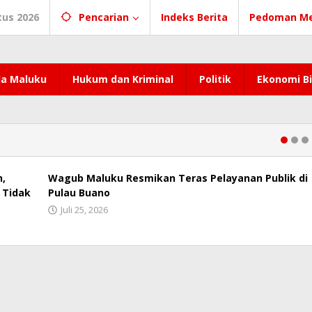
tus 2026
Pencarian
Indeks Berita
Pedoman Me
a Maluku
Hukum dan Kriminal
Politik
Ekonomi Bi
n,
Wagub Maluku Resmikan Teras Pelayanan Publik di
 Tidak
Pulau Buano
Juli 25, 2026