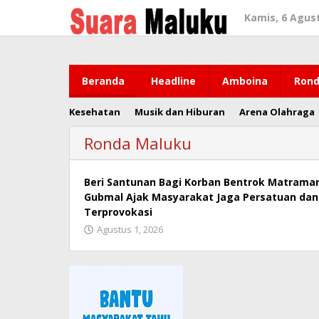
Lewati
Kamis, 6 Agus
ke
konten
Beranda
Headline
Amboina
Rond
Kesehatan
Musik dan Hiburan
Arena Olahraga
Ronda Maluku
Beri Santunan Bagi Korban Bentrok Matrama
Gubmal Ajak Masyarakat Jaga Persatuan dan
Terprovokasi
Agustus 1, 2026