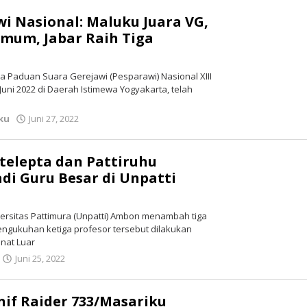
wi Nasional: Maluku Juara VG,
mum, Jabar Raih Tiga
 Paduan Suara Gerejawi (Pesparawi) Nasional XIII
Juni 2022 di Daerah Istimewa Yogyakarta, telah
ku
Juni 27, 2022
oleh
redaksi
telepta dan Pattiruhu
di Guru Besar di Unpatti
ersitas Pattimura (Unpatti) Ambon menambah tiga
Pengukuhan ketiga profesor tersebut dilakukan
nat Luar
Juni 25, 2022
oleh
redaksi
if Raider 733/Masariku