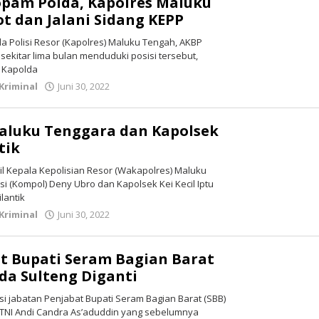
ropam Polda, Kapolres Maluku
t dan Jalani Sidang KEPP
a Polisi Resor (Kapolres) Maluku Tengah, AKBP
sekitar lima bulan menduduki posisi tersebut,
h Kapolda
Kriminal
Juni 30, 2022
oleh
redaksi
aluku Tenggara dan Kapolsek
tik
l Kepala Kepolisian Resor (Wakapolres) Maluku
si (Kompol) Deny Ubro dan Kapolsek Kei Kecil Iptu
lantik
Kriminal
Juni 30, 2022
oleh
redaksi
at Bupati Seram Bagian Barat
da Sulteng Diganti
i jabatan Penjabat Bupati Seram Bagian Barat (SBB)
n TNI Andi Candra As’aduddin yang sebelumnya