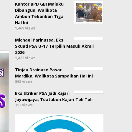
Kantor BPD GBI Maluku
Dibangun, Walikota
Ambon Tekankan Tiga
Hal Ini
1,469 views
Michael Parinussa, Eks
Skuad PSA U-17 Terpilih Masuk Akmil
2026
1,422 views
Tinjau Drainase Pasar
Mardika, Walikota Sampaikan Hal Ini
565 views
Eks Striker PSA Jadi Kajari
Jayawijaya, Toatubun Kajari Toli Toli
353 views