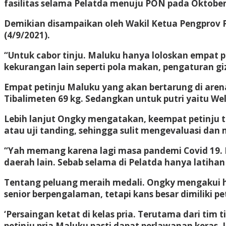
fasilitas selama Pelatda menuju PON pada Oktober
Demikian disampaikan oleh Wakil Ketua Pengprov 
(4/9/2021).
“Untuk cabor tinju. Maluku hanya loloskan empat p
kekurangan lain seperti pola makan, pengaturan gi
Empat petinju Maluku yang akan bertarung di arena
Tibalimeten 69 kg. Sedangkan untuk putri yaitu Wel
Lebih lanjut Ongky mengatakan, keempat petinju t
atau uji tanding, sehingga sulit mengevaluasi d
“Yah memang karena lagi masa pandemi Covid 19. Ha
daerah lain. Sebab selama di Pelatda hanya latiha
Tentang peluang meraih medali. Ongky mengakui haru
senior berpengalaman, tetapi kans besar dimiliki p
‘Persaingan ketat di kelas pria. Terutama dari tim
petinju pria Maluku pasti dapat perlawanan keras. 