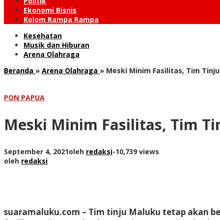
Politik
Ekonomi Bisnis
Kolom Rampa Rampa
Kesehatan
Musik dan Hiburan
Arena Olahraga
Beranda
»
Arena Olahraga
»
Meski Minim Fasilitas, Tim Tin
PON PAPUA
Meski Minim Fasilitas, Tim T
September 4, 2021
oleh
redaksi
-
10,739 views
oleh
redaksi
suaramaluku.com – Tim tinju Maluku tetap akan b